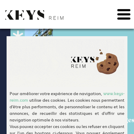
May we use cookies to track your activities? We take your privacy very seriously.
Please see our privacy policy for details and any questions.
Yes
No
Skip
to
content
Pour améliorer votre expérience de navigation,
www.keys-
reim.com
utilise des cookies. Les cookies nous permettent
d'être plus performants, de personnaliser le contenu et les
annonces, de recueillir des statistiques et d'offrir une
navigation optimale à nos visiteurs.
Vous pouvez accepter ces cookies ou les refuser en cliquant
sur l’un des boutons ci-dessous. Vous pouvez également