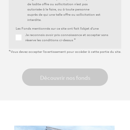
de ladite offre ou sollicitation n’est pas
autorisée à le faire, ou à toute personne
auprès de qui une telle offre ou sollicitation est
interdite.
Les Fonds mentionnés sur ce site ont fait l’objet d’une
autorisation lorsqu’ils sont commercialisés en dehors
Je reconnais avoir pris connaissance et accepter sans
de leur pays d’origine. De nombreuses restrictions et
réserve les conditions ci-dessus *
conditions d’éligibilité, réglementaires ou statutaires,
non décrites ou simplement évoquées de façon très
*Vous devez accepter l'avertissement pour accéder à cette partie du site.
sommaire sur ce site, encadrent la souscription ou
l’acquisition de ces Fonds, leur modalités de
présentation et de diffusion par des intermédiaires (en
fonction notamment du lieu de résidence de
l’investisseur), les conditions d’éligibilité liées à
l’investisseur (fonction notamment de ses
connaissances en matière financière, de sa surface
financière, de son statut réglementé ou non, de sa
catégorisation variable d’un pays à l’autre…) ou au
montant d’investissement minimum requis par la
documentation du Fonds.
D’une façon générale les Fonds de Keys REIM ne
s’adressent qu’à des investisseurs professionnels et/ou
avertis ( assimilés professionnels , investisseurs Suisses