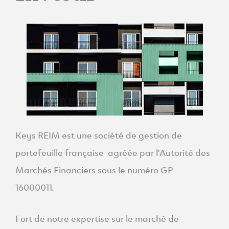
Keys REIM est une société de gestion de
portefeuille française agréée par l’Autorité des
Marchés Financiers sous le numéro GP-
16000011.
Fort de notre expertise sur le marché de