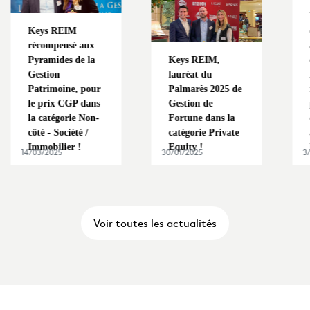
La stratégie
 REIM
d'investisse
pensé aux
alliant murs 
ides de la
Keys REIM,
exploitation
on
lauréat du
Keys REIM
moine, pour
Palmarès 2025 de
réalise sa
ix CGP dans
Gestion de
première
égorie Non-
Fortune dans la
distribution,
 Société /
catégorie Private
accord avec
ilier !
Equity !
l'objectif ini
025
30/01/2025
3/10/2024
Voir toutes les actualités