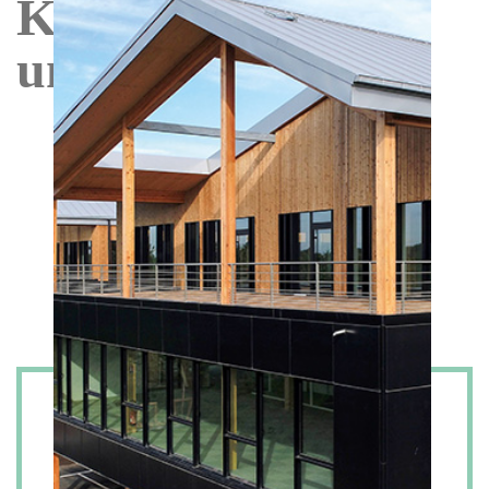
Keys REIM,
qualifiés, well informed investor),
Les risques, commissions et horizons de placement
un acteur engagé
conseillés pour les Fonds présentés sont indiqués en
détail dans le document d’informations des Fonds qui
doivent être mis à la disposition du souscripteur avant
toute souscription ou acquisition. Cette
documentation officielle n’est disponible qu’auprès de
Keys REIM ou de partenaires tiers expressément
autorisés ou mandatés par Keys REIM, parfois de
façon exclusive sur un territoire donné et/ou un
segment d’investisseurs défini.
La valeur des placements de ces Fonds et les revenus
en découlant peuvent évoluer à la hausse comme à la
baisse et ne sont en aucun cas garantis. Le montant
initialement investi peut ne pas être récupéré.
Les informations figurant sur ce site sont protégées
par le droit d’auteur et tous les droits sont réservés.
Elles ne peuvent être ni reproduites, ni copiées, ni
redistribuées en totalité ou en partie.
Keys REIM décline toute responsabilité en cas de
perte ou dommage résultant de l’utilisation ou de la