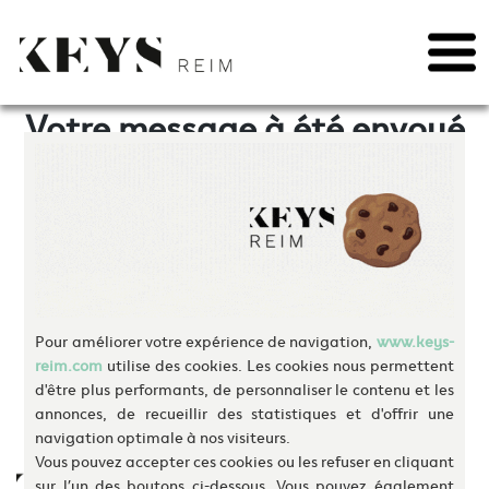
May we use cookies to track your activities? We take your privacy very seriously.
Please see our privacy policy for details and any questions.
Yes
No
Skip
to
Votre message à été envoyé
content
Retour au site
Pour améliorer votre expérience de navigation,
www.keys-
reim.com
utilise des cookies. Les cookies nous permettent
d'être plus performants, de personnaliser le contenu et les
annonces, de recueillir des statistiques et d'offrir une
navigation optimale à nos visiteurs.
Vous pouvez accepter ces cookies ou les refuser en cliquant
sur l’un des boutons ci-dessous. Vous pouvez également