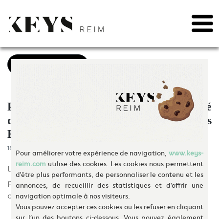
May we use cookies to track your activities? We take your privacy very seriously.
Please see our privacy policy for details and any questions.
Yes
No
Skip
to
content
Retour aux actualités
Participation dans la société
d’exploitation de cuisines partagées
Kitch
18/06/2020
Pour améliorer votre expérience de navigation,
www.keys-
reim.com
utilise des cookies. Les cookies nous permettent
Un fonds géré par Keys REIM prend une
d'être plus performants, de personnaliser le contenu et les
participation dans la société d'exploitation de
annonces, de recueillir des statistiques et d'offrir une
cuisines partagées Kitch !
navigation optimale à nos visiteurs.
Vous pouvez accepter ces cookies ou les refuser en cliquant
sur l’un des boutons ci-dessous. Vous pouvez également