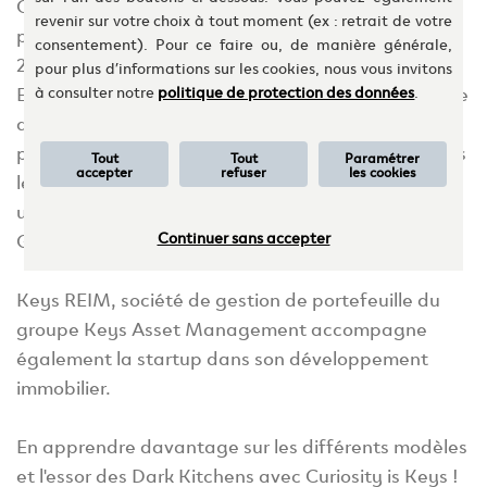
Chaque année la livraison de repas s'accroît,
revenir sur votre choix à tout moment (ex : retrait de votre
poussant les restaurateurs à s’adapter. Fondée en
consentement). Pour ce faire ou, de manière générale,
2019 par d’anciens responsables d'Uber et Uber
pour plus d’informations sur les cookies, nous vous invitons
Eats, la startup aux racines Portugaises ambitionne
à consulter notre
politique de protection des données
.
de développer un réseau de cuisines
professionnelles partagées abritant les restaurants
Tout
Tout
Paramétrer
accepter
refuser
les cookies
les plus courus dont les plats sont proposés
uniquement à la livraison ou à emporter (Dark ou
Ghost Kitchens).
Continuer sans accepter
Keys REIM, société de gestion de portefeuille du
groupe Keys Asset Management accompagne
également la startup dans son développement
immobilier.
En apprendre davantage sur les différents modèles
et l'essor des Dark Kitchens avec Curiosity is Keys !