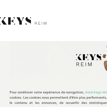
May we use cookies to track your activitie
Skip
to
content
Retour aux actualités
Pour améliorer votre expérience de navigation,
www.keys-re
cookies. Les cookies nous permettent d'être plus performants,
le contenu et les annonces, de recueillir des statistiques