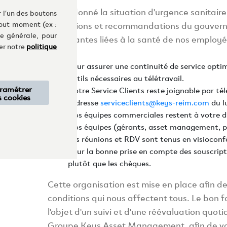
Etant donné la situation d'urgence sanitair
r l’un des boutons
indications et recommandations du gouvern
tout moment (ex :
re générale, pour
importantes liées à la santé de nos employés
ter notre
politique
Pour assurer une continuité de service opti
outils nécessaires au télétravail.
ramétrer
Notre Service Clients reste joignable par té
s cookies
l'adresse
serviceclients@keys-reim.com
du l
Nos équipes commerciales restent à votre d
Nos équipes (gérants, asset management, p
Les réunions et RDV sont tenus en visioconf
Pour la bonne prise en compte des souscripti
plutôt que les chèques.
Cette organisation est mise en place afin de
conditions qui nous affectent tous. Le bon 
l'objet d'un suivi et d'une réévaluation quo
Groupe Keys Asset Management, afin de vous