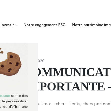
s? We take your privacy very seriously. Please see our privacy p
Investir
Notre engagement ESG
Notre patrimoine imm
29/03/2020
COMMUNICAT
IMPORTANTE –
im.com
utilise des
 de personnaliser
Chères clientes, chers clients, chers partena
 et d'offrir une