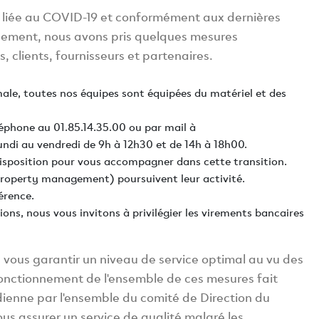
e liée au COVID-19 et conformément aux dernières
ement, nous avons pris quelques mesures
, clients, fournisseurs et partenaires.
male, toutes nos équipes sont équipées du matériel et des
léphone au 01.85.14.35.00 ou par mail à
undi au vendredi de 9h à 12h30 et de 14h à 18h00.
isposition pour vous accompagner dans cette transition.
roperty management) poursuivent leur activité.
érence.
ons, nous vous invitons à privilégier les virements bancaires
 vous garantir un niveau de service optimal au vu des
fonctionnement de l'ensemble de ces mesures fait
tidienne par l'ensemble du comité de Direction du
 assurer un service de qualité malgré les