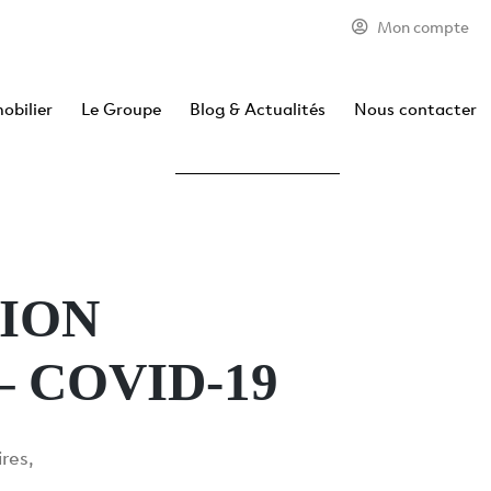
olicy for details and any questions.
Yes
No
Mon compte
obilier
Le Groupe
Blog & Actualités
Nous contacter
ION
 COVID-19
ires,