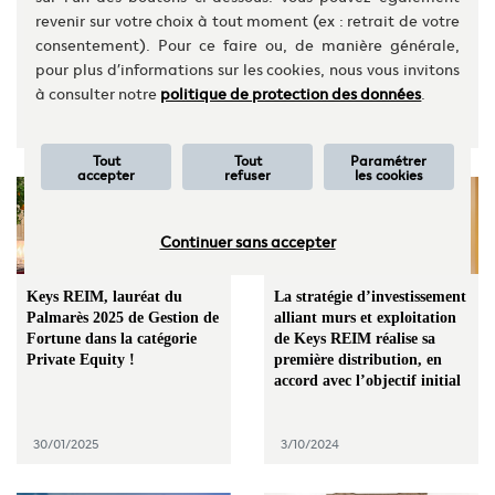
l’acquisition de 100% du
Pyramides de la Gestion
revenir sur votre choix à tout moment (ex : retrait de votre
capital de Keys REIM
Patrimoine, pour le prix
consentement). Pour ce faire ou, de manière générale,
auprès de Keys & CO
CGP dans la catégorie Non-
côté – Société / Immobilier !
pour plus d’informations sur les cookies, nous vous invitons
à consulter notre
politique de protection des données
.
1/07/2025
14/03/2025
Tout
Tout
Paramétrer
accepter
refuser
les cookies
Continuer sans accepter
Keys REIM, lauréat du
La stratégie d’investissement
Palmarès 2025 de Gestion de
alliant murs et exploitation
Fortune dans la catégorie
de Keys REIM réalise sa
Private Equity !
première distribution, en
accord avec l’objectif initial
30/01/2025
3/10/2024