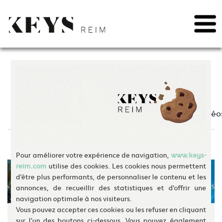
May we use cookies to track your activities? We take your privacy very seriously.
Please see our privacy policy for details and any questions.
Yes
No
Skip
to
content
Actualités
News
Récompenses
Vidéo
Pour améliorer votre expérience de navigation,
www.keys-
reim.com
utilise des cookies. Les cookies nous permettent
d'être plus performants, de personnaliser le contenu et les
annonces, de recueillir des statistiques et d'offrir une
navigation optimale à nos visiteurs.
Vous pouvez accepter ces cookies ou les refuser en cliquant
ATLAND annonce
Keys REIM récompensé aux
sur l’un des boutons ci-dessous. Vous pouvez également