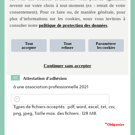
Types de fichiers autorisés : PDF, Office (word, excel, txt, csv...), Image (png,
revenir sur votre choix à tout moment (ex : retrait de votre
jpeg...).
consentement). Pour ce faire ou, de manière générale, pour
plus d’informations sur les cookies, nous vous invitons à
délivrée par l’Orias
Attestation CIF 2021
consulter notre
politique de protection des données
.
Types de fichiers acceptés : pdf, word, excel, txt, csv,
Tout
Tout
Paramétrer
accepter
refuser
les cookies
png, jpeg, Taille max. des fichiers : 128 MB.
*
Continuer sans accepter
Attestation d'adhésion
à une association professionnelle 2021
Types de fichiers acceptés : pdf, word, excel, txt, csv,
png, jpeg, Taille max. des fichiers : 128 MB.
*