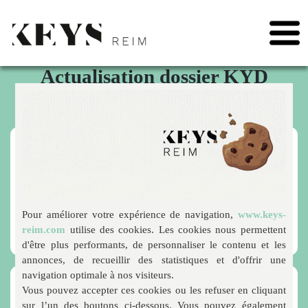
May we use cookies to track your activities? We take your privacy very seriously. Please see
our privacy policy for details and any questions.
Yes
No
Skip
to
Actualisation dossier KYD
content
partenaire 2021
Cher partenaire,
Vous avez entrepris d’actualiser votre dossier d’information partenaire KYD, et
nous vous en remercions.
Finalisez dès maintenant la mise à jour de votre dossier
en téléchargeant
Pour améliorer votre expérience de navigation,
www.keys-
vos documents, à l’aide du formulaire ci-dessous :
reim.com
utilise des cookies. Les cookies nous permettent
d'être plus performants, de personnaliser le contenu et les
annonces, de recueillir des statistiques et d'offrir une
navigation optimale à nos visiteurs.
Vous pouvez accepter ces cookies ou les refuser en cliquant
Je mets à jour mes documents :
sur l’un des boutons ci-dessous. Vous pouvez également